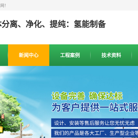
官网！
体分离、净化、提纯：氢能制备
新闻中心
工程案例
技术资料