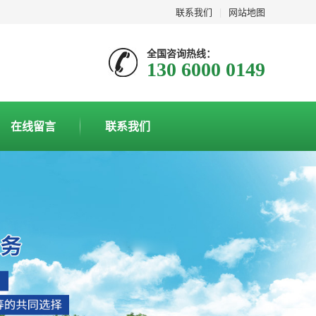
联系我们
|
网站地图
全国咨询热线：
130 6000 0149
在线留言
联系我们