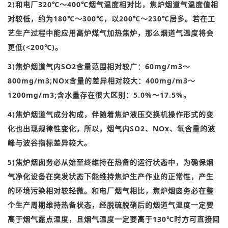
2)和电厂320℃～400℃烟气温度相对比，焦炉烟道气温度值相
对较低，约为180℃～300℃，以200℃～230℃居多。
若在工
艺生产过程中能应用高炉煤气加热焦炉，那么烟道气温度将会
更低(<200℃)。
3)焦炉烟道气内SO2含量范围相对较广：
60mg/m3～
800mg/m3;NOx含量的差异相对较大：
400mg/m3～
1200mg/m3;含水量存在很大区别：
5.0%～17.5%。
4)焦炉烟道气成分构成，伴随着焦炉液压交换机操作形式的变
化也出现规律性变化，所以，烟气内SO2、NOx、氧含量的波
峰与波谷指标差异较大。
5)焦炉烟囱务必从始至终维持在热备的运行状态中，为确保烟
气净化设备在突发状态下能维持焦炉生产作业的正常性，产生
的环境污染相对较轻微。
和电厂烟气相比，焦炉烟囱务必在整
个生产周期维持热备状态，经脱硫脱硝后的烟道气温度一定要
高于烟气露点温度，且烟气温度一定要高于130℃时方可直接回