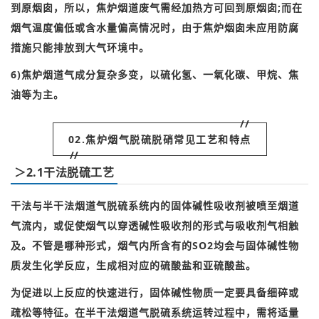
到原烟囱，所以，焦炉烟道废气需经加热方可回到原烟囱;而在
烟气温度偏低或含水量偏高情况时，由于焦炉烟囱未应用防腐
措施只能排放到大气环境中。
6)焦炉烟道气成分复杂多变，以硫化氢、一氧化碳、甲烷、焦
油等为主。
//
02.焦炉烟气脱硫脱硝常见工艺和特点
//
＞2.1干法脱硫工艺
干法与半干法烟道气脱硫系统内的固体碱性吸收剂被喷至烟道
气流内，或促使烟气以穿透碱性吸收剂的形式与吸收剂气相触
及。
不管是哪种形式，烟气内所含有的SO2均会与固体碱性物
质发生化学反应，生成相对应的硫酸盐和亚硫酸盐。
为促进以上反应的快速进行，固体碱性物质一定要具备细碎或
疏松等特征。
在半干法烟道气脱硫系统运转过程中，需将适量