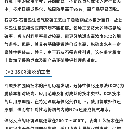
有数千年的应用历程，并始终处于不断改良与优化的运行状态
中，技术日趋成熟化，脱硫效率高于95%，副产品更易回收。
石灰石-石膏湿法烟气脱硫工艺由于吸收剂成本相对较低，故此
在湿法脱硫领域应用范畴不断拓展。
该种工艺技术的特征是脱
硫率、吸收剂利用率相对较高，能更好地适应高浓度SO2的烟
气条件。
但是，其具有基础建设造价成本高、脱硫废水有一定
腐蚀性等缺点，并且，由于石灰石需连续引进，这在很大程度
上增加了采购成本及副产品亚硫酸钙处理的难度。
＞2.3SCR法脱硝工艺
回顾多种脱硝技术的应用历程发现，选择性催化还原法(SCR)为
脱硝率相对较高、应用范畴及相对成熟的技术类型。
SCR技术
的应用原理是，在特定温度与催化剂作用下，使用氨或烃作还
原剂，进而有针对性地将烟气内的NOx还原成氮气与水。
催化反应的环境温度通常在200℃～400℃，该类工艺技术在应
用过程中无任何副产品生成，采用填充大量催化剂方式，促使