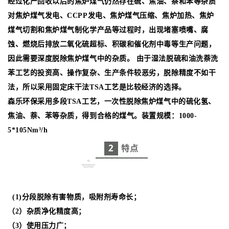
经过化产回收以后的焦炉煤气仍然存在硫、焦油、萘和苯等杂质
对焦炉煤气发电、CCPP发电、焦炉煤气压缩、焦炉加热、焦炉
煤气切割和焦炉煤气制化学产品等过程时，出现堵塞喷嘴、腐
蚀、燃烧后排放二氧化硫超标、积碳和催化剂中毒等生产问题，
因此需要深度脱除焦炉煤气中的杂质。 由于湿法脱硫和油洗萘洗
苯工艺的投资高、操作复杂、生产条件较恶劣，脱除精度不如干
法，所以采用固定床干法TSA工艺是比较经济的选择。
森乐环保采用多段TSA工艺，一次性脱除焦炉煤气中的硫化氢、
焦油、萘、苯等杂质，得到合格的煤气。
装置规模：
1000-
5*10
5
Nm
³
/h
2
特点
(1)分段脱除有害物质，吸附剂寿命长；
（2）杂质净化精度高；
（3）使用压力广；