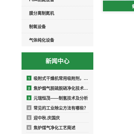
膜分离制氮机
制氧设备
气体纯化设备
新闻中心
吸附式干燥机常用吸附剂，你了解多少？
1
焦炉烟气脱硫脱硝净化技术与工艺
2
元瑞恒茂——制氢技术及分析
3
常见的工业除尘方法有哪些？
4
迎中秋.庆国庆
5
焦炉煤气净化工艺简述
6