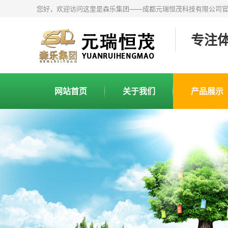
您好，欢迎访问这里是森乐集团——成都元瑞恒茂科技有限公司
专注
网站首页
关于我们
产品展示