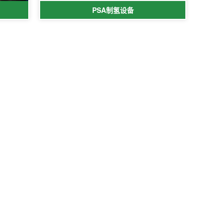
PSA制氢设备