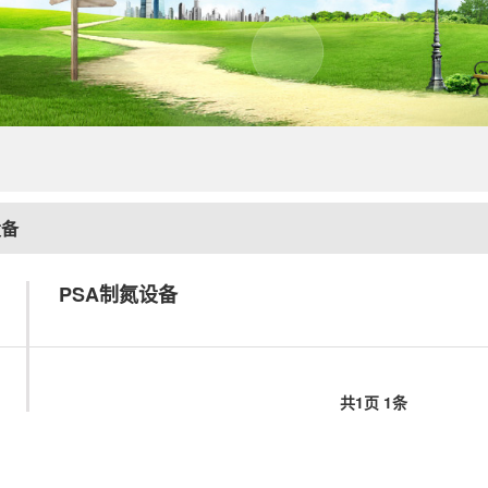
设备
PSA制氮设备
共
1
页
1
条