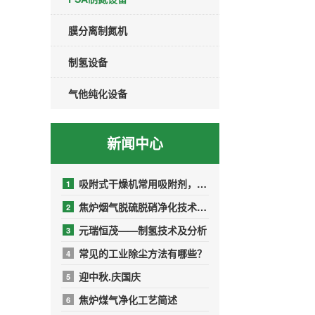
膜分离制氮机
制氢设备
气他纯化设备
新闻中心
吸附式干燥机常用吸附剂，你了解多少？
1
焦炉烟气脱硫脱硝净化技术与工艺
2
元瑞恒茂——制氢技术及分析
3
常见的工业除尘方法有哪些？
4
迎中秋.庆国庆
5
焦炉煤气净化工艺简述
6